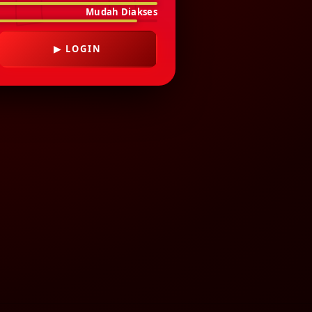
Mudah Diakses
LOGIN