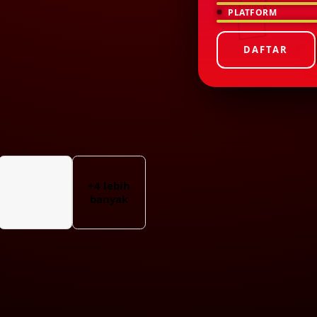
PLATFORM
DAFTAR
+4 lebih
banyak